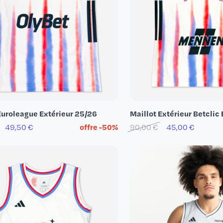
Euroleague Extérieur 25/26
Maillot Extérieur Betclic 
49,50 €
offre -50%
90,00 €
45,00 €