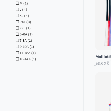
M
(1)
L
(4)
XL
(4)
2XL
(3)
XXL
(1)
5-6A
(1)
7-8A
(1)
9-10A
(1)
11-12A
(1)
Maillot 
13-14A
(1)
99,00 €