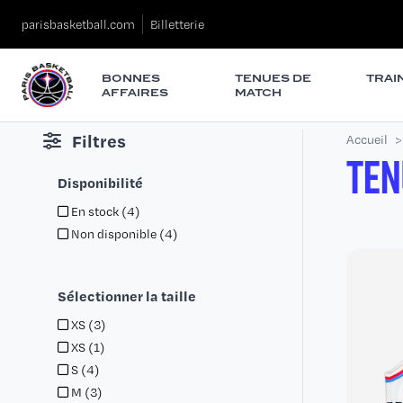
parisbasketball.com
Billetterie
BONNES
TENUES DE
TRAI
AFFAIRES
MATCH
Filtres
Accueil
TEN
Disponibilité
En stock
(4)
Non disponible
(4)
Sélectionner la taille
XS
(3)
XS
(1)
S
(4)
M
(3)