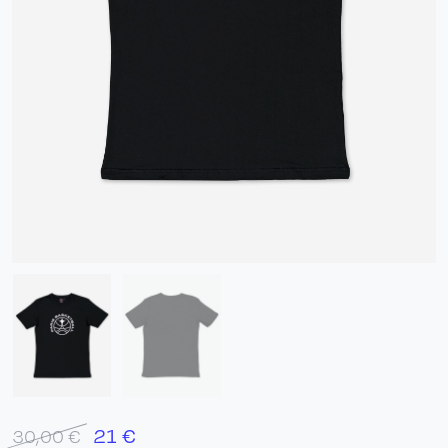
21
€
30,00 €