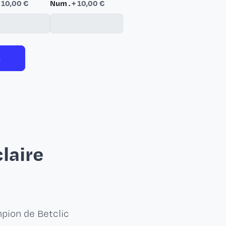
 10,00 €
Num .
+ 10,00 €
R
laire
mpion de Betclic