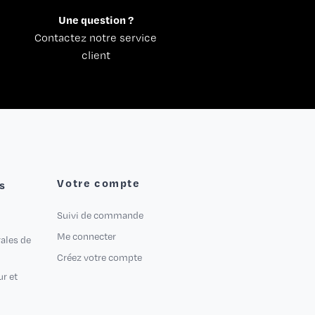
Une question ?
Contactez notre service
client
Votre compte
s
Suivi de commande
Me connecter
ales de
Créez votre compte
ur et