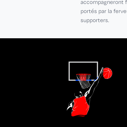
accompagneront fa
portés par la ferv
supporters.