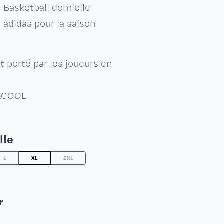
is Basketball domicile
 adidas pour la saison
t porté par les joueurs en
MACOOL
lle
L
XL
2XL
r