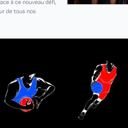
ce à ce nouveau défi,
eur de tous nos