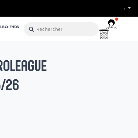
fr
SSOIRES
ROLEAGUE
5/26