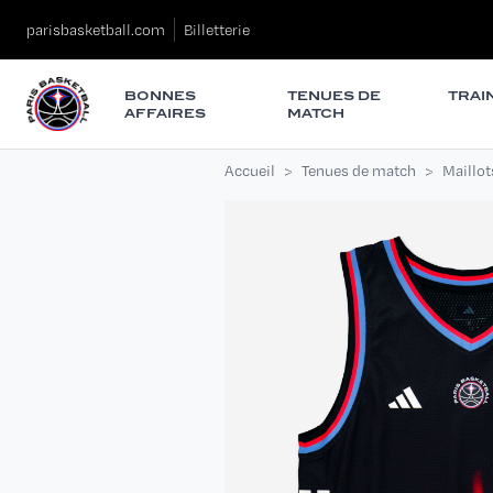
parisbasketball.com
Billetterie
BONNES
TENUES DE
TRAI
AFFAIRES
MATCH
Accueil
Tenues de match
Maillot