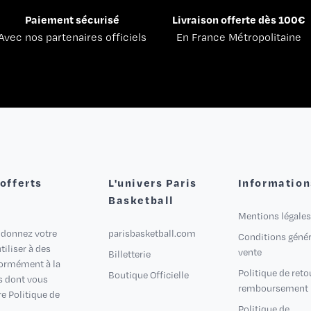
Paiement sécurisé
Livraison offerte dès 100€
Avec nos partenaires officiels
En France Métropolitaine
 offerts
L'univers Paris
Information
Basketball
Mentions légales
 donnez votre
parisbasketball.com
Conditions génér
iliser à des
vente
Billetterie
formément à la
Politique de reto
Boutique Officielle
s dont vous
remboursement
e Politique de
Politique de