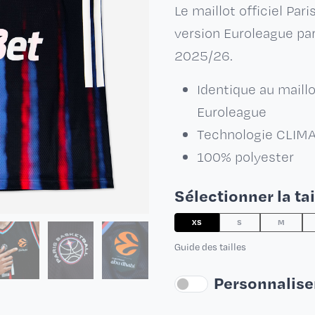
Le maillot officiel Par
version Euroleague par
2025/26.
Identique au maillo
Euroleague
Technologie CLI
100% polyester
Sélectionner la tai
XS
S
M
Guide des tailles
Personnalise