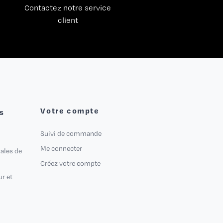
Contactez notre service
client
Votre compte
s
Suivi de commande
Me connecter
ales de
Créez votre compte
ur et