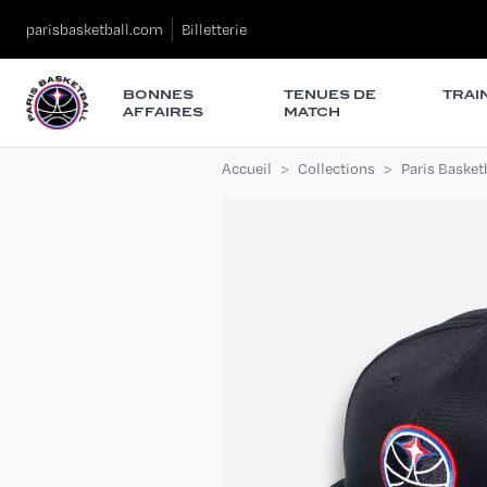
parisbasketball.com
Billetterie
BONNES
TENUES DE
TRAI
AFFAIRES
MATCH
Accueil
Collections
Paris Basket