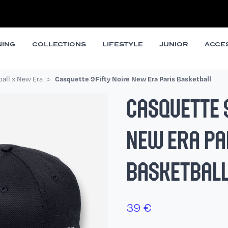
NING
COLLECTIONS
LIFESTYLE
JUNIOR
ACCE
ball x New Era
Casquette 9Fifty Noire New Era Paris Basketball
CASQUETTE 
NEW ERA PA
BASKETBAL
39
€