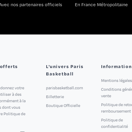
Avec nos partenaires officiels
En France Métropolitaine
 offerts
L'univers Paris
Information
Basketball
Mentions légales
 donnez votre
parisbasketball.com
Conditions génér
iliser à des
vente
Billetterie
formément à la
Politique de reto
Boutique Officielle
s dont vous
remboursement
e Politique de
Politique de
confidentialité