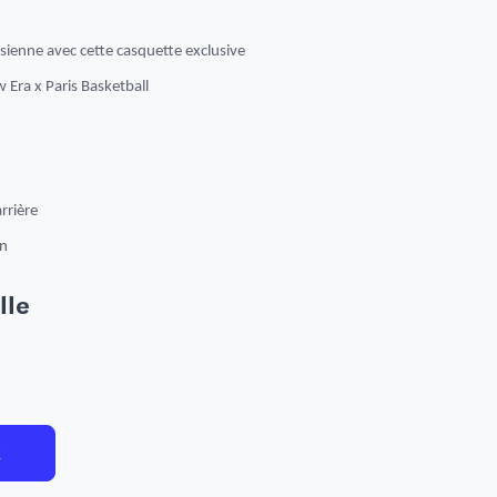
isienne avec cette casquette exclusive
w Era x Paris Basketball
arrière
on
lle
R